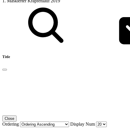
1. Maskierter Krapfenlauf 2019
Title
Close
Ordering
Display Num