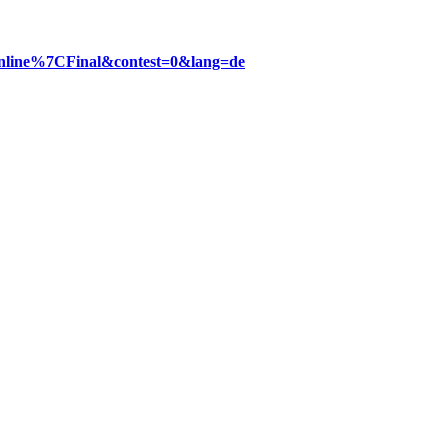
=Online%7CFinal&contest=0&lang=de