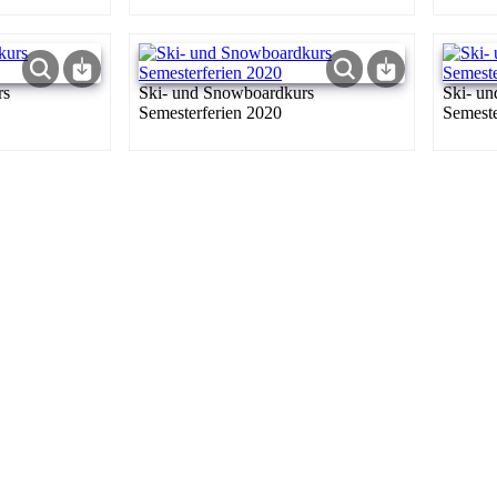
rs
Ski- und Snowboardkurs
Ski- u
Semesterferien 2020
Semeste